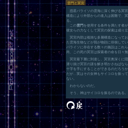
雲門と冥宮
惑星パライソの雲海に深く伸びる冥宮
構造により外部からの進入は困難で、冥
る。
この
雲門
を使用する条件を満たす者が
彼女らの力なくして冥宮の探索は成り立
冥宮内部は複雑な多層構造になってお
た雲海生物などが我が物顔に徘徊してい
パライソに存在する数々の施設はこれら
尚、この死の冥宮は探索者の命を日々無
冥宮最下層に到達し、冥宮奥深くに隠
潜り抜け冥宮の謎を解き明かさねばなら
十字を手にすることができるのだろうか
だが…実はその女神もサイコロを振って
ない。
わからないのだ。
そう、神はサイコロを振るのである。