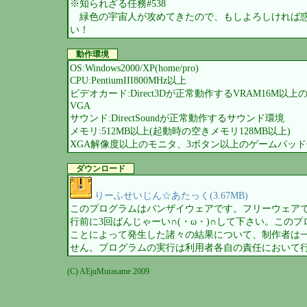
※知られざる任務#538
緑色の宇宙人が攻めてきたので、もしよろしければ
い！
動作環境
OS:Windows2000/XP(home/pro)
CPU:PentiumIII800MHz以上
ビデオカード:Direct3Dが正常動作するVRAM16M以
VGA
サウンド:DirectSoundが正常動作するサウンド環境
メモリ:512MB以上(起動時の空きメモリ128MB以上)
XGA解像度以上のモニタ、3ボタン以上のゲームパッ
ダウンロード
りーふせいじん☆あたっく(3.67MB)
このプログラムはバンザイウェアです。フリーウェア
行前に3回ばんじゃーい∩(・ω・)∩して下さい。この
ことによって発生した諸々の結果について、制作者は
せん。プログラムの実行は利用者各自の責任において
(C) AEjuMurasame 2009